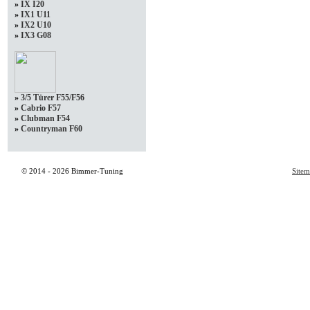
»
IX I20
»
IX1 U11
»
IX2 U10
»
IX3 G08
»
3/5 Türer F55/F56
»
Cabrio F57
»
Clubman F54
»
Countryman F60
© 2014 - 2026 Bimmer-Tuning
Site