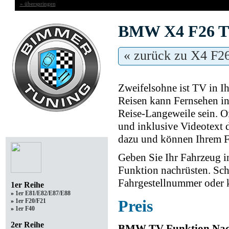
» überspringen
BMW X4 F26 TV
« zurück zu X4 F2
Zweifelsohne ist TV in 
Reisen kann Fernsehen i
Reise-Langeweile sein. Of
und inklusive Videotext 
Ihr Modell
dazu und können Ihrem Fa
Geben Sie Ihr Fahrzeug i
Funktion nachrüsten. Schi
Fahrgestellnummer oder k
1er Reihe
»
1er E81/E82/E87/E88
Preis
»
1er F20/F21
»
1er F40
2er Reihe
BMW TV Funktion Nachr