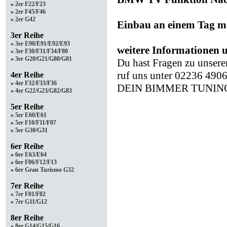
»
2er F22/F23
»
2er F45/F46
»
2er G42
Einbau an einem Tag mö
3er Reihe
»
3er E90/E91/E92/E93
weitere Informationen u
»
3er F30/F31/F34/F80
»
3er G20/G21/G80/G81
Du hast Fragen zu unsere
ruf uns unter 02236 490
4er Reihe
»
4er F32/F33/F36
DEIN BIMMER TUNIN
»
4er G22/G23/G82/G83
5er Reihe
»
5er E60/E61
»
5er F10/F11/F07
»
5er G30/G31
6er Reihe
»
6er E63/E64
»
6er F06/F12/F13
»
6er Gran Turismo G32
7er Reihe
»
7er F01/F02
»
7er G11/G12
8er Reihe
»
8er G14/G15/G16