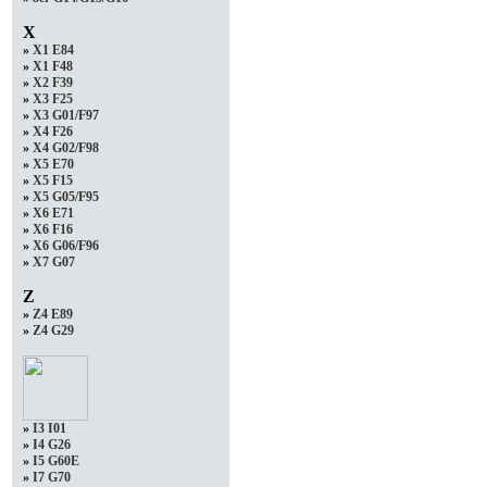
X
»
X1 E84
»
X1 F48
»
X2 F39
»
X3 F25
»
X3 G01/F97
»
X4 F26
»
X4 G02/F98
»
X5 E70
»
X5 F15
»
X5 G05/F95
»
X6 E71
»
X6 F16
»
X6 G06/F96
»
X7 G07
Z
»
Z4 E89
»
Z4 G29
»
I3 I01
»
I4 G26
»
I5 G60E
»
I7 G70