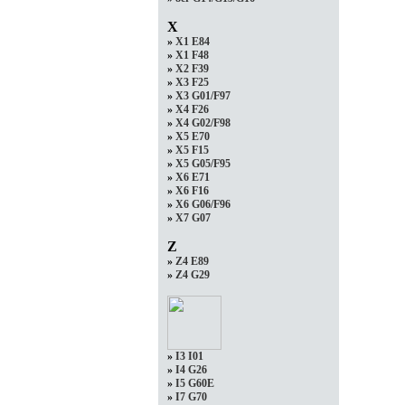
X
»
X1 E84
»
X1 F48
»
X2 F39
»
X3 F25
»
X3 G01/F97
»
X4 F26
»
X4 G02/F98
»
X5 E70
»
X5 F15
»
X5 G05/F95
»
X6 E71
»
X6 F16
»
X6 G06/F96
»
X7 G07
Z
»
Z4 E89
»
Z4 G29
»
I3 I01
»
I4 G26
»
I5 G60E
»
I7 G70