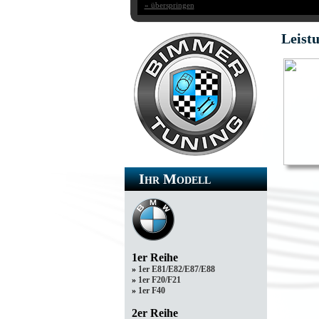
» überspringen
Leist
Ihr Modell
1er Reihe
»
1er E81/E82/E87/E88
»
1er F20/F21
»
1er F40
2er Reihe