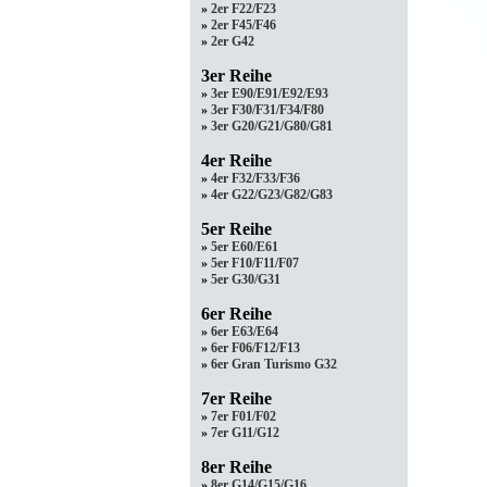
»
2er F22/F23
»
2er F45/F46
»
2er G42
3er Reihe
»
3er E90/E91/E92/E93
»
3er F30/F31/F34/F80
»
3er G20/G21/G80/G81
4er Reihe
»
4er F32/F33/F36
»
4er G22/G23/G82/G83
5er Reihe
»
5er E60/E61
»
5er F10/F11/F07
»
5er G30/G31
6er Reihe
»
6er E63/E64
»
6er F06/F12/F13
»
6er Gran Turismo G32
7er Reihe
»
7er F01/F02
»
7er G11/G12
8er Reihe
»
8er G14/G15/G16