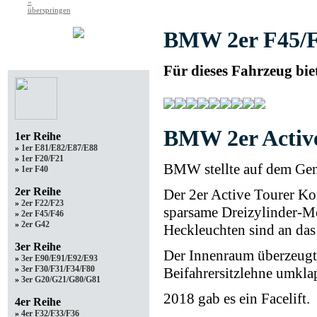
»
überspringen
BMW 2er F45/F
Ihr Modell
Für dieses Fahrzeug bie
BMW 2er Active
1er Reihe
»
1er E81/E82/E87/E88
»
1er F20/F21
BMW stellte auf dem Genf
»
1er F40
2er Reihe
Der 2er Active Tourer K
»
2er F22/F23
sparsame Dreizylinder-Mo
»
2er F45/F46
»
2er G42
Heckleuchten sind an das
3er Reihe
Der Innenraum überzeugt d
»
3er E90/E91/E92/E93
»
3er F30/F31/F34/F80
Beifahrersitzlehne umkla
»
3er G20/G21/G80/G81
2018 gab es ein Facelift.
4er Reihe
»
4er F32/F33/F36