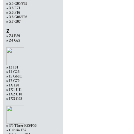
»
X5 G05/F95
»
X6 E71
»
X6 F16
»
X6 G06/F96
»
X7 G07
Z
»
Z4 E89
»
Z4 G29
»
I3 I01
»
I4 G26
»
I5 G60E
»
I7 G70
»
IX I20
»
IX1 U11
»
IX2 U10
»
IX3 G08
»
3/5 Türer F55/F56
»
Cabrio F57