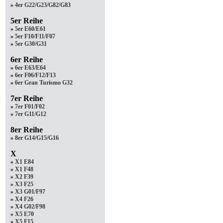
»
4er G22/G23/G82/G83
5er Reihe
»
5er E60/E61
»
5er F10/F11/F07
»
5er G30/G31
6er Reihe
»
6er E63/E64
»
6er F06/F12/F13
»
6er Gran Turismo G32
7er Reihe
»
7er F01/F02
»
7er G11/G12
8er Reihe
»
8er G14/G15/G16
X
»
X1 E84
»
X1 F48
»
X2 F39
»
X3 F25
»
X3 G01/F97
»
X4 F26
»
X4 G02/F98
»
X5 E70
»
X5 F15