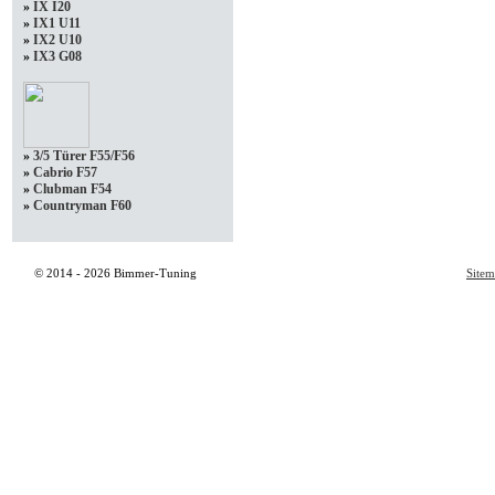
»
IX I20
»
IX1 U11
»
IX2 U10
»
IX3 G08
»
3/5 Türer F55/F56
»
Cabrio F57
»
Clubman F54
»
Countryman F60
© 2014 - 2026 Bimmer-Tuning
Site