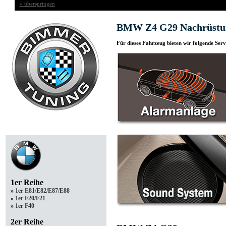
» überspringen
BMW Z4 G29 Nachrüstu
Für dieses Fahrzeug bieten wir folgende Serv
Ihr Modell
1er Reihe
»
1er E81/E82/E87/E88
»
1er F20/F21
»
1er F40
2er Reihe