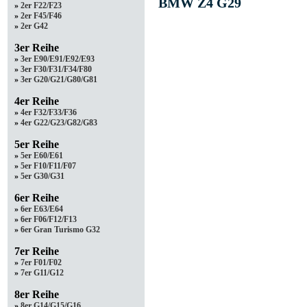
BMW Z4 G29
»
2er F22/F23
»
2er F45/F46
»
2er G42
3er Reihe
»
3er E90/E91/E92/E93
»
3er F30/F31/F34/F80
»
3er G20/G21/G80/G81
4er Reihe
»
4er F32/F33/F36
»
4er G22/G23/G82/G83
5er Reihe
»
5er E60/E61
»
5er F10/F11/F07
»
5er G30/G31
6er Reihe
»
6er E63/E64
»
6er F06/F12/F13
»
6er Gran Turismo G32
7er Reihe
»
7er F01/F02
»
7er G11/G12
8er Reihe
»
8er G14/G15/G16