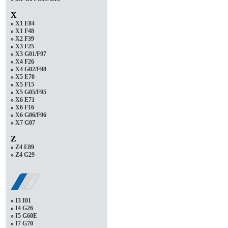
X
»
X1 E84
»
X1 F48
»
X2 F39
»
X3 F25
»
X3 G01/F97
»
X4 F26
»
X4 G02/F98
»
X5 E70
»
X5 F15
»
X5 G05/F95
»
X6 E71
»
X6 F16
»
X6 G06/F96
»
X7 G07
Z
»
Z4 E89
»
Z4 G29
»
I3 I01
»
I4 G26
»
I5 G60E
»
I7 G70