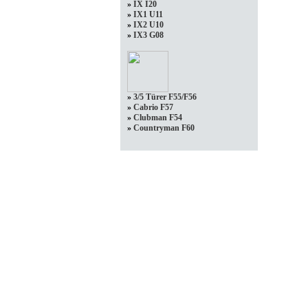
»
IX I20
»
IX1 U11
»
IX2 U10
»
IX3 G08
»
3/5 Türer F55/F56
»
Cabrio F57
»
Clubman F54
»
Countryman F60