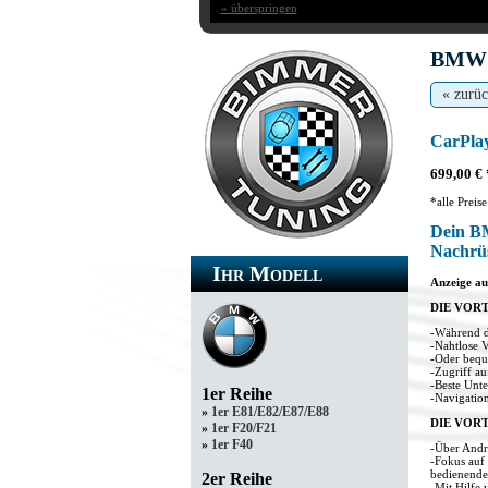
» überspringen
BMW Z
« zurü
CarPla
699,00 € 
*alle Preis
Dein BM
Nachrü
Ihr Modell
Anzeige au
DIE VOR
-Während d
-Nahtlose 
-Oder bequ
-Zugriff a
-Beste Unte
1er Reihe
-Navigatio
»
1er E81/E82/E87/E88
DIE VOR
»
1er F20/F21
»
1er F40
-Über Andr
-Fokus auf 
bedienenden
2er Reihe
-Mit Hilfe 