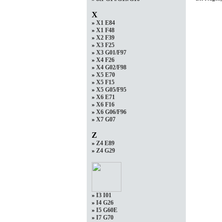
X
»
X1 E84
»
X1 F48
»
X2 F39
»
X3 F25
»
X3 G01/F97
»
X4 F26
»
X4 G02/F98
»
X5 E70
»
X5 F15
»
X5 G05/F95
»
X6 E71
»
X6 F16
»
X6 G06/F96
»
X7 G07
Z
»
Z4 E89
»
Z4 G29
»
I3 I01
»
I4 G26
»
I5 G60E
»
I7 G70