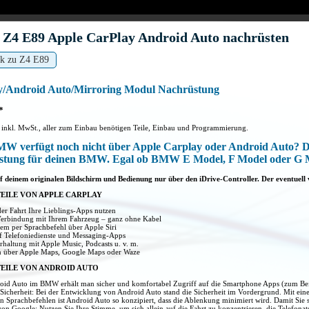
4 E89 Apple CarPlay Android Auto nachrüsten
ck zu Z4 E89
y/Android Auto/Mirroring Modul Nachrüstung
*
e inkl. MwSt., aller zum Einbau benötigen Teile, Einbau und Programmierung.
W verfügt noch nicht über Apple Carplay oder Android Auto? Dan
stung für deinen BMW. Egal ob BMW E Model, F Model oder G 
f deinem originalen Bildschirm und Bedienung nur über den iDrive-Controller. Der eventuell
TEILE VON APPLE CARPLAY
er Fahrt Ihre Lieblings-Apps nutzen
Verbindung mit Ihrem Fahrzeug – ganz ohne Kabel
em per Sprachbefehl über Apple Siri
uf Telefoniedienste und Messaging-Apps
rhaltung mit Apple Music, Podcasts u. v. m.
n über Apple Maps, Google Maps oder Waze
TEILE VON ANDROID AUTO
oid Auto im BMW erhält man sicher und komfortabel Zugriff auf die Smartphone Apps (zum Bei
Sicherheit: Bei der Entwicklung von Android Auto stand die Sicherheit im Vordergrund. Mit ein
 Sprachbefehlen ist Android Auto so konzipiert, dass die Ablenkung minimiert wird. Damit Sie s
von Google: Nutzen Sie Ihre Stimme, um sich allein auf die Fahrt zu konzentrieren, die Telefona