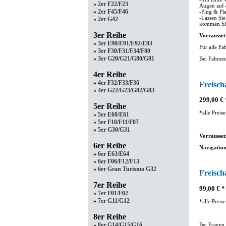
»
2er F22/F23
Augen auf 
»
2er F45/F46
-Plug & Pla
-Lassen Si
»
2er G42
kommen Sie
3er Reihe
Vorrausset
»
3er E90/E91/E92/E93
Für alle F
»
3er F30/F31/F34/F80
»
3er G20/G21/G80/G81
Bei Fahrze
4er Reihe
»
4er F32/F33/F36
Freisch
»
4er G22/G23/G82/G83
299,00 € 
5er Reihe
*alle Prei
»
5er E60/E61
»
5er F10/F11/F07
»
5er G30/G31
Vorrausset
6er Reihe
Navigation
»
6er E63/E64
»
6er F06/F12/F13
»
6er Gran Turismo G32
Freisch
7er Reihe
99,00 € *
»
7er F01/F02
»
7er G11/G12
*alle Prei
8er Reihe
Bei Fragen
»
8er G14/G15/G16