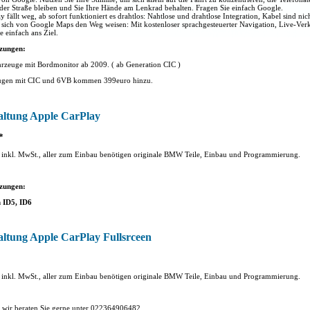
der Straße bleiben und Sie Ihre Hände am Lenkrad behalten. Fragen Sie einfach Google.
y fällt weg, ab sofort funktioniert es drahtlos: Nahtlose und drahtlose Integration, Kabel sind nich
e sich von Google Maps den Weg weisen: Mit kostenloser sprachgesteuerter Navigation, Live-Ve
 einfach ans Ziel.
zungen:
ahrzeuge mit Bordmonitor ab 2009. ( ab Generation CIC )
ugen mit CIC und 6VB kommen 399euro hinzu.
altung Apple CarPlay
*
se inkl. MwSt., aller zum Einbau benötigen originale BMW Teile, Einbau und Programmierung.
zungen:
 ID5, ID6
altung Apple CarPlay Fullsrceen
se inkl. MwSt., aller zum Einbau benötigen originale BMW Teile, Einbau und Programmierung.
, wir beraten Sie gerne unter 022364906482.