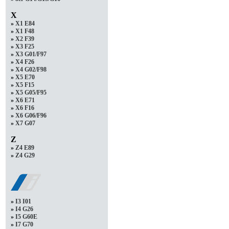
X
»
X1 E84
»
X1 F48
»
X2 F39
»
X3 F25
»
X3 G01/F97
»
X4 F26
»
X4 G02/F98
»
X5 E70
»
X5 F15
»
X5 G05/F95
»
X6 E71
»
X6 F16
»
X6 G06/F96
»
X7 G07
Z
»
Z4 E89
»
Z4 G29
»
I3 I01
»
I4 G26
»
I5 G60E
»
I7 G70