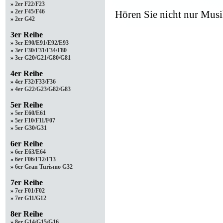
»
2er F22/F23
»
2er F45/F46
Hören Sie nicht nur Musi
»
2er G42
3er Reihe
»
3er E90/E91/E92/E93
»
3er F30/F31/F34/F80
»
3er G20/G21/G80/G81
4er Reihe
»
4er F32/F33/F36
»
4er G22/G23/G82/G83
5er Reihe
»
5er E60/E61
»
5er F10/F11/F07
»
5er G30/G31
6er Reihe
»
6er E63/E64
»
6er F06/F12/F13
»
6er Gran Turismo G32
7er Reihe
»
7er F01/F02
»
7er G11/G12
8er Reihe
»
8er G14/G15/G16