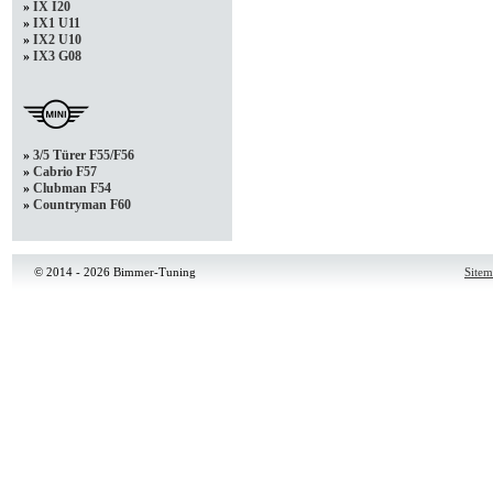
»
IX I20
»
IX1 U11
»
IX2 U10
»
IX3 G08
»
3/5 Türer F55/F56
»
Cabrio F57
»
Clubman F54
»
Countryman F60
© 2014 - 2026 Bimmer-Tuning
Site