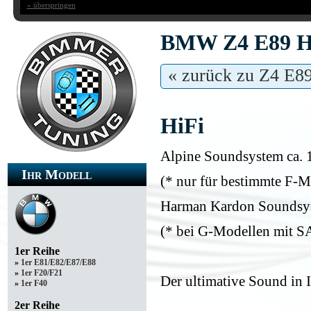
» überspringen
BMW Z4 E89 Hi
« zurück zu Z4 E8
HiFi
Alpine Soundsystem ca. 
Ihr Modell
(* nur für bestimmte F-Mo
Harman Kardon Soundsyst
(* bei G-Modellen mit SA
1er Reihe
»
1er E81/E82/E87/E88
»
1er F20/F21
Der ultimative Sound i
»
1er F40
2er Reihe