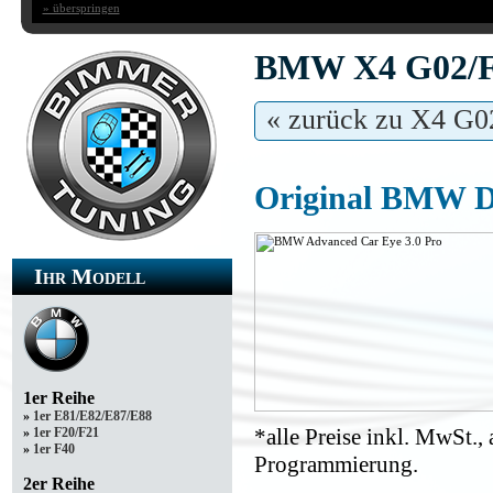
» überspringen
BMW X4 G02/F9
« zurück zu X4 G0
Original BMW D
Ihr Modell
1er Reihe
»
1er E81/E82/E87/E88
*alle Preise inkl. MwSt.
»
1er F20/F21
»
1er F40
Programmierung.
2er Reihe