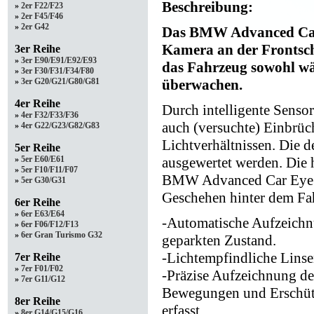
Beschreibung:
»
2er F22/F23
»
2er F45/F46
»
2er G42
Das BMW Advanced Car 
Kamera an der Frontsch
3er Reihe
»
3er E90/E91/E92/E93
das Fahrzeug sowohl wä
»
3er F30/F31/F34/F80
überwachen.
»
3er G20/G21/G80/G81
4er Reihe
Durch intelligente Senso
»
4er F32/F33/F36
auch (versuchte) Einbrüc
»
4er G22/G23/G82/G83
Lichtverhältnissen. Die 
5er Reihe
ausgewertet werden. Die
»
5er E60/E61
»
5er F10/F11/F07
BMW Advanced Car Eye 3.
»
5er G30/G31
Geschehen hinter dem Fa
6er Reihe
»
6er E63/E64
-Automatische Aufzeichn
»
6er F06/F12/F13
»
6er Gran Turismo G32
geparkten Zustand.
-Lichtempfindliche Linse
7er Reihe
»
7er F01/F02
-Präzise Aufzeichnung de
»
7er G11/G12
Bewegungen und Erschütt
8er Reihe
erfasst.
»
8er G14/G15/G16