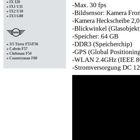
»
IX I20
-Max. 30 fps
»
IX1 U11
-Bildsensor: Kamera Fron
»
IX2 U10
»
IX3 G08
-Kamera Heckscheibe 2,0
-Blickwinkel (Glasobjekt
-Speicher: 64 GB
-DDR3 (Speicherchip)
»
3/5 Türer F55/F56
»
Cabrio F57
-GPS (Global Positionin
»
Clubman F54
-WLAN 2.4GHz (IEEE 802
»
Countryman F60
-Stromversorgung DC 12