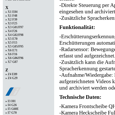
-Direkte Steuerung per 
X
eingesehen und archivier
»
X1 E84
»
X1 F48
-Zusätzliche Spracherken
»
X2 F39
»
X3 F25
Funktionalität:
»
X3 G01/F97
»
X4 F26
»
X4 G02/F98
-Erschütterungserkennu
»
X5 E70
Erschütterungen automatis
»
X5 F15
»
X5 G05/F95
-Radarsensor: Bewegungen
»
X6 E71
»
X6 F16
erfasst und aufgezeichnet
»
X6 G06/F96
-Zusätzlich kann die Auf
»
X7 G07
Spracherkennung gestarte
Z
-Aufnahme/Wiedergabe: D
»
Z4 E89
»
Z4 G29
aufgezeichneten Videos 
und archiviert werden od
Technische Daten:
»
I3 I01
-Kamera Frontscheibe Q
»
I4 G26
»
I5 G60E
-Kamera Heckscheibe Fu
»
I7 G70