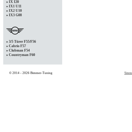
»
IX I20
»
IX1 U11
»
IX2 U10
»
IX3 G08
»
3/5 Türer F55/F56
»
Cabrio F57
»
Clubman F54
»
Countryman F60
© 2014 - 2026 Bimmer-Tuning
Site