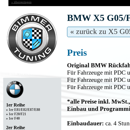
» überspringen
BMW X5 G05/F9
« zurück zu X5 G0
Preis
Original BMW Rückfah
Für Fahrzeuge mit PDC 
Ihr Modell
Für Fahrzeuge mit PDC 
Für Fahrzeuge mit PDC 
*alle Preise inkl. MwSt
1er Reihe
Einbau und Programm
»
1er E81/E82/E87/E88
»
1er F20/F21
»
1er F40
Einbaudauer:
ca. 4 Stu
2er Reihe