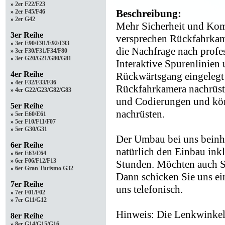
»
2er F22/F23
Beschreibung:
»
2er F45/F46
»
2er G42
Mehr Sicherheit und Komf
3er Reihe
versprechen Rückfahrkam
»
3er E90/E91/E92/E93
die Nachfrage nach profe
»
3er F30/F31/F34/F80
»
3er G20/G21/G80/G81
Interaktive Spurenlinien
4er Reihe
Rückwärtsgang eingelegt 
»
4er F32/F33/F36
Rückfahrkamera nachrüste
»
4er G22/G23/G82/G83
und Codierungen und kön
5er Reihe
nachrüsten.
»
5er E60/E61
»
5er F10/F11/F07
»
5er G30/G31
Der Umbau bei uns beinhal
6er Reihe
natürlich den Einbau ink
»
6er E63/E64
»
6er F06/F12/F13
Stunden. Möchten auch S
»
6er Gran Turismo G32
Dann schicken Sie uns ei
7er Reihe
uns telefonisch.
»
7er F01/F02
»
7er G11/G12
Hinweis: Die Lenkwinkel 
8er Reihe
»
8er G14/G15/G16