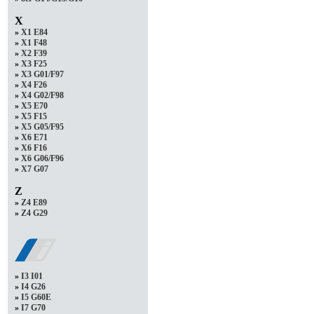
X
»
X1 E84
»
X1 F48
»
X2 F39
»
X3 F25
»
X3 G01/F97
»
X4 F26
»
X4 G02/F98
»
X5 E70
»
X5 F15
»
X5 G05/F95
»
X6 E71
»
X6 F16
»
X6 G06/F96
»
X7 G07
Z
»
Z4 E89
»
Z4 G29
»
I3 I01
»
I4 G26
»
I5 G60E
»
I7 G70