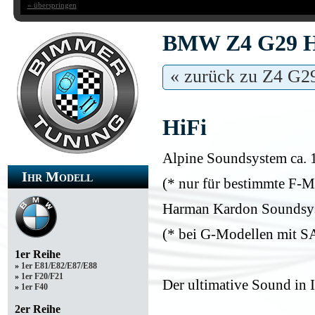
» überspringen
BMW Z4 G29 Hi
« zurück zu Z4 G2
HiFi
Alpine Soundsystem ca. 
Ihr Modell
(* nur für bestimmte F-Mo
Harman Kardon Soundsyst
(* bei G-Modellen mit SA
1er Reihe
»
1er E81/E82/E87/E88
»
1er F20/F21
Der ultimative Sound i
»
1er F40
2er Reihe