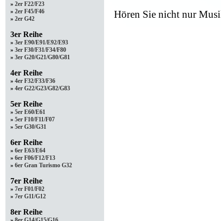
»
2er F22/F23
»
2er F45/F46
Hören Sie nicht nur Musi
»
2er G42
3er Reihe
»
3er E90/E91/E92/E93
»
3er F30/F31/F34/F80
»
3er G20/G21/G80/G81
4er Reihe
»
4er F32/F33/F36
»
4er G22/G23/G82/G83
5er Reihe
»
5er E60/E61
»
5er F10/F11/F07
»
5er G30/G31
6er Reihe
»
6er E63/E64
»
6er F06/F12/F13
»
6er Gran Turismo G32
7er Reihe
»
7er F01/F02
»
7er G11/G12
8er Reihe
»
8er G14/G15/G16