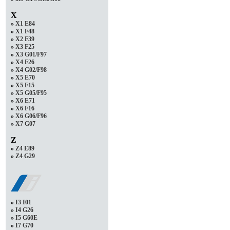
X
»
X1 E84
»
X1 F48
»
X2 F39
»
X3 F25
»
X3 G01/F97
»
X4 F26
»
X4 G02/F98
»
X5 E70
»
X5 F15
»
X5 G05/F95
»
X6 E71
»
X6 F16
»
X6 G06/F96
»
X7 G07
Z
»
Z4 E89
»
Z4 G29
»
I3 I01
»
I4 G26
»
I5 G60E
»
I7 G70