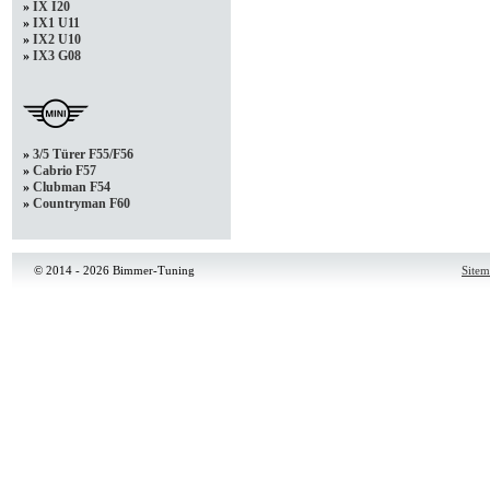
»
IX I20
»
IX1 U11
»
IX2 U10
»
IX3 G08
»
3/5 Türer F55/F56
»
Cabrio F57
»
Clubman F54
»
Countryman F60
© 2014 - 2026 Bimmer-Tuning
Site